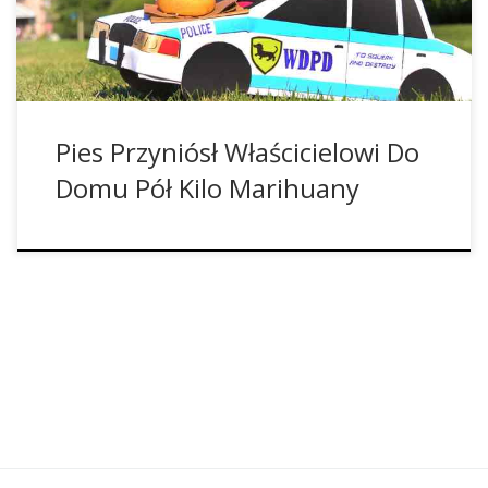
do sprzedaży. Jej waga to niecałe 0,5kg. Początkowo
wszyscy myśleli, że […]
Pies Przyniósł Właścicielowi Do
Domu Pół Kilo Marihuany