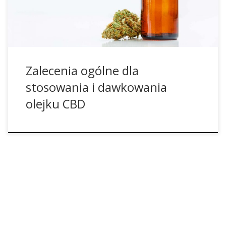
harmonizacja funkcji organizmu: 3 krople rano lub
wieczorem (2% CBD) Problemy […]
Zalecenia ogólne dla
stosowania i dawkowania
olejku CBD