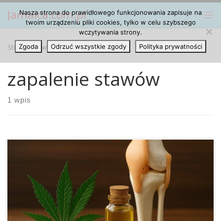
Jamaica.com.pl
Nasza strona do prawidłowego funkcjonowania zapisuje na
Przejdź do treści
Me
twoim urządzeniu pliki cookies, tylko w celu szybszego
wczytywania strony.
Strona główna
Zgoda
Odrzuć wszystkie zgody
»
zapalenie stawów
Polityka prywatności
zapalenie stawów
1 wpis
Najnowsze badania opublikowane w czasopiśmie
Rheumatology dostarczają coraz więcej dowodów na to, że
marihuana może wspierać leczenie zapalenia stawów.
Wyniki wskazują, że korzystny wpływ konopi wynika przede
wszystkim z aktywacji receptorów CB2, które odgrywają
kluczową rolę w regulacji stanów zapalnych w obrębie