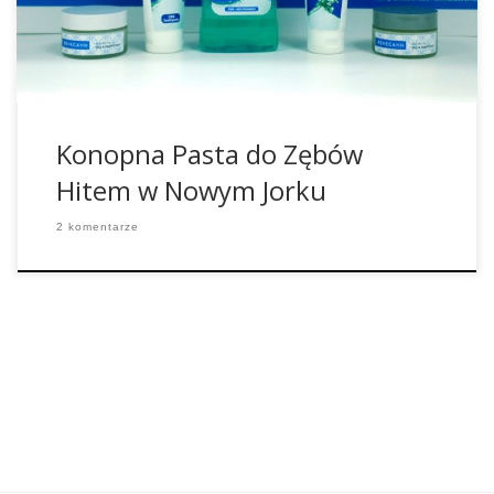
na rynku jaką jest pasta do zębów ze składnikami z konopi
może […]
Konopna Pasta do Zębów
Hitem w Nowym Jorku
2 komentarze