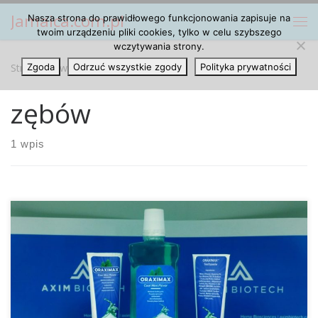
Jamaica.com.pl
Nasza strona do prawidłowego funkcjonowania zapisuje na
Przejdź do treści
Me
twoim urządzeniu pliki cookies, tylko w celu szybszego
wczytywania strony.
Strona główna
Zgoda
Odrzuć wszystkie zgody
»
zębów
Polityka prywatności
zębów
1 wpis
Jak wynika z niedawno przeprowadzonych badań, palenie
marihuany może powodować choroby dziąseł oraz
próchnicę. Okazuje się również, że osoby, które nałogowo
używają marihuanę rzadziej używają nici dentystycznych i
rzadziej myją zęby niż ci, którzy nie używają konopi. Nowość