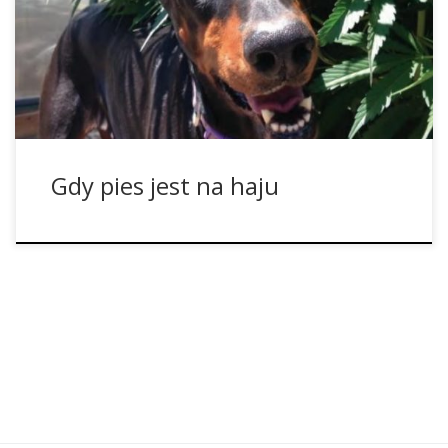
spożyły żywność z zawartością cannabisu. Co jednak wiemy
na temat ryzyk występujących wtedy, gdy THC dostanie się
do organizmu naszego zwierzaka? I w jakiej sytuacji należy
[…]
Gdy pies jest na haju