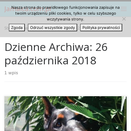
Jamaica.com.pl
Nasza strona do prawidłowego funkcjonowania zapisuje na
Przejdź do treści
Me
twoim urządzeniu pliki cookies, tylko w celu szybszego
wczytywania strony.
Strona główna
Zgoda
Odrzuć wszystkie zgody
»
2018
»
październik
»
26
Polityka prywatności
Dzienne Archiwa:
26
października 2018
1 wpis
Wraz z legalizacją marihuany wzrasta również liczba
wypadków z jej udziałem w roli głównej. Zazwyczaj chodzi
tutaj o starsze osoby albo dzieci, które nieświadomie