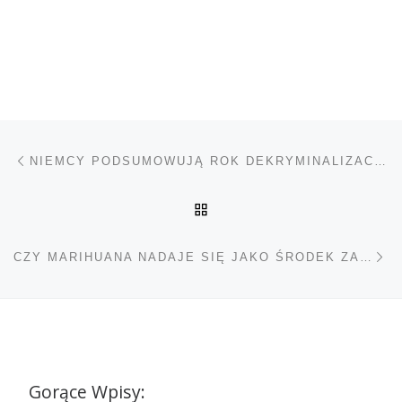
Nawigacja wpisu
Poprzedni wpis
NIEMCY PODSUMOWUJĄ ROK DEKRYMINALIZACJI MARIHUANY
POWRÓT DO LISTY POS
Na
CZY MARIHUANA NADAJE SIĘ JAKO ŚRODEK ZARADCZY RAKA PROSTATY?
Gorące Wpisy: