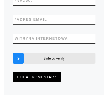
*
NAZWA
*
ADRES EMAIL
WITRYNA INTERNETOWA
Slide to verify