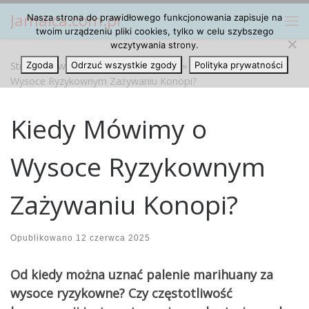
Jamaica.com.pl
Nasza strona do prawidłowego funkcjonowania zapisuje na
Przejdź do treści
Me
twoim urządzeniu pliki cookies, tylko w celu szybszego
wczytywania strony.
Strona główna
Zgoda
Odrzuć wszystkie zgody
»
Marihuana Cannabis
»
Kiedy Mówimy o
Polityka prywatności
Wysoce Ryzykownym Zażywaniu Konopi?
Kiedy Mówimy o
Wysoce Ryzykownym
Zażywaniu Konopi?
Opublikowano
12 czerwca 2025
Od kiedy można uznać palenie marihuany za
wysoce ryzykowne? Czy częstotliwość