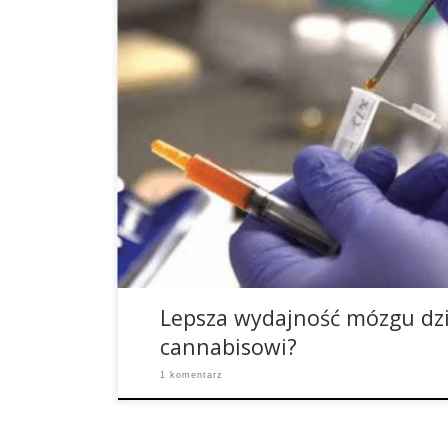
Jak się okazuje, cannabis jest w stanie poprawić
osób, bynajmniej według najnowszych badań pr
Andrasa Bilkei-Gorzo i Andreasa Zimmera na Uni
niedawno opublikowali w magazynie Nature Medic
może rozpocznie się odpowiednie badanie klinic
Od […]
Lepsza wydajność mózgu dzi
cannabisowi?
1 komentarz