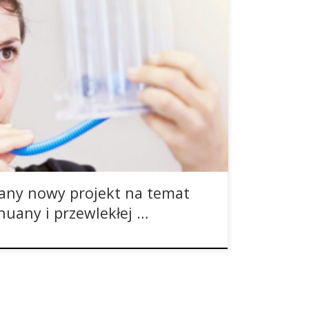
 obszerny rozdział, który jeszcze długo
o końca zbadany. Być może dlatego też wielu
czególnie w Europie i w krajach, w których
lna, bardzo niechętnie przepisuje ją swoim
chczas przeprowadzonych badań […]
any nowy projekt na temat
uany i przewlekłej …