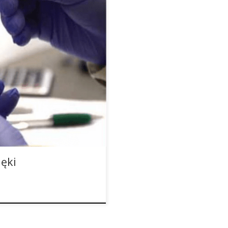
 wydajność mózgu u starszych
zeprowadzonych przez
wersytecie w Bonn, które
ine. I już niebawem być
zne na pacjentach z demencją.
ęki