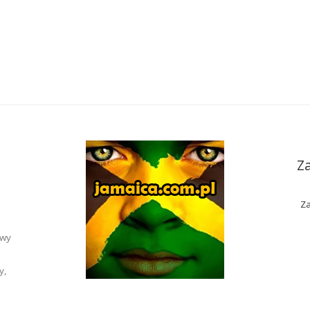
Z
Za
awy
y,