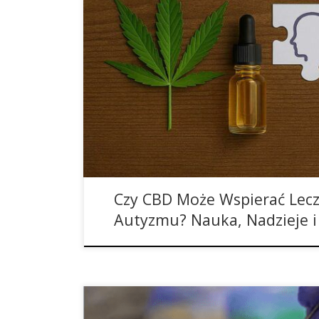
Dlaczego w ogóle CBD w autyzmie? Idea wykorzy
spektrum autyzmu wynika z jego unikalnych właśc
niepsychoaktywnym składnikiem konopi, co ma
przypadku dzieci i młodzieży. Wstępne badania s
przeciwlękowo, przeciwzapalnie i neuroprotekcyj
pobudliwość neuronów. To szczególnie ważne, […
Czy CBD Może Wspierać Lec
Autyzmu? Nauka, Nadzieje i