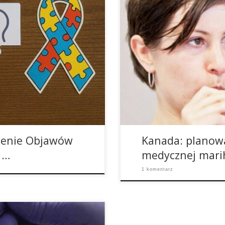
stania kannabidiolu (CBD) w
Medyczna marihuana to bardzo
iwości. CBD jest
pozostanie nieodkryty i nie d
 ogromne znaczenie w
lekarzy na całym świecie, a sz
ugerują, że może działać
medyczna marihuana jest lega
nie, a także modulować
pacjentom. I to pomimo doty
]
zenie Objawów
Kanada: planow
 …
medycznej marih
1 komentarz