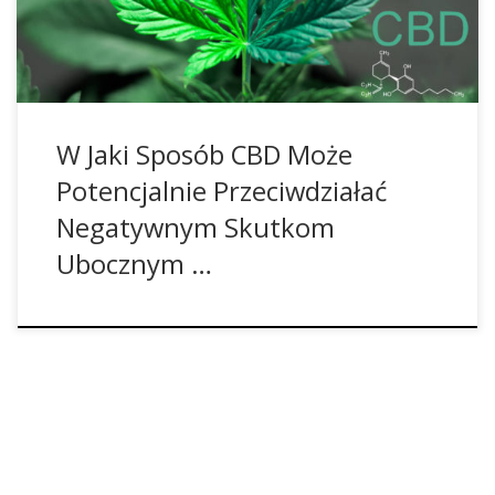
bezpieczne, nie mają skutków psychoaktywnych, są legalne
[…]
W Jaki Sposób CBD Może
Potencjalnie Przeciwdziałać
Negatywnym Skutkom
Ubocznym …