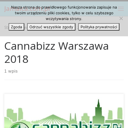
Jamaica.com.pl
Nasza strona do prawidłowego funkcjonowania zapisuje na
Przejdź do treści
Me
twoim urządzeniu pliki cookies, tylko w celu szybszego
wczytywania strony.
Strona główna
Zgoda
Odrzuć wszystkie zgody
»
Cannabizz Warszawa 2018
Polityka prywatności
Cannabizz Warszawa
2018
1 wpis
W Warszawie odbędą się drugie z kolei targi konopne
Cannabizz. I to już niedługo, bo w pierwszy weekend
grudnia. W zeszłym roku przedsięwzięcie wywołało dosyć