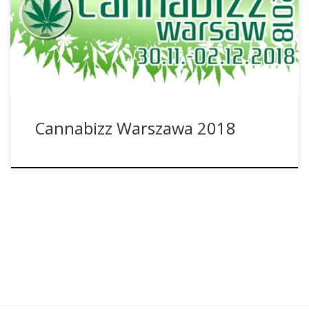
pozytywne wrażenia, dlatego zdecydowano się na jego
drugą serię. Od 30.11. do 02.12.2018 roku w Warszawie
będzie można z bliska przyjrzeć się przemysłowi
konopnemu i […]
Cannabizz Warszawa 2018