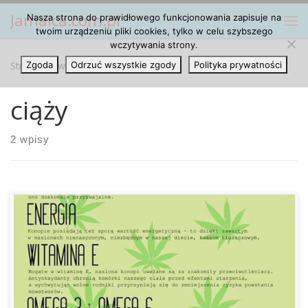
Jamaica.com.pl
Nasza strona do prawidłowego funkcjonowania zapisuje na
Przejdź do treści
Me
twoim urządzeniu pliki cookies, tylko w celu szybszego
wczytywania strony.
Strona główna
Zgoda
Odrzuć wszystkie zgody
»
ciąży
Polityka prywatności
ciąży
2 wpisy
Jak się okazuje, w Stanach Zjednoczonych od kilku lat wśród
kobiet będących w ciąży bardzo popularnym pożywieniem
są nasiona konopi w przeróżnych formach. Nasiona konopi
mają w kuchni szerokie zastosowanie. Można je dodawać
do sałatek, do różnych wypieków, do smoothie czy zup.Co