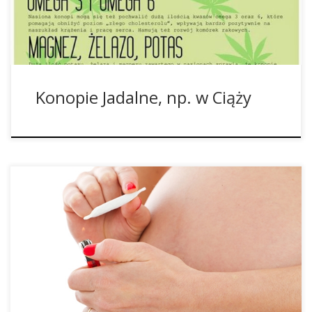
najlepsze, większość pomyśli, że konopie są przecież
nielegalne, […]
Konopie Jadalne, np. w Ciąży
Na Jamajce kobiety będąc w ciąży szukają ukojenia stresu
oraz walczą z mdłościami i z tego powodu często sięgają
po marihuanę, którą przyjmują w formie herbaty lub
jedzenia. Przeprowadzone na niemowlakach badania miały
na celu stwierdzenie, czy spożywanie marihuany w trakcie
ciąży ma jakiś wpływ na rozwój dzieci. Przebadano 24 […]