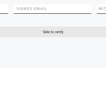
*
ADRES EMAIL
WI
Slide to verify