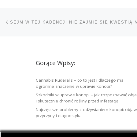
Nawigacja wpisu
Poprzedni wpis
Gorące Wpisy:
Cannabis Ruderalis – co to jest i dlaczego ma
ogromne znaczenie w uprawie konopi?
Szkodniki w uprawie konopi – jak rozpoznawać obj
i skutecznie chronić rośliny przed infestacją
Najczęstsze problemy z odżywianiem konopi: objaw
przyczyny i diagnostyka