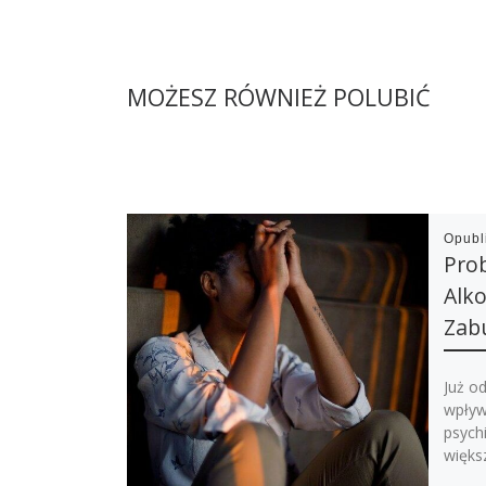
MOŻESZ RÓWNIEŻ POLUBIĆ
Opub
Pro
Alko
Zabu
Już od
wpływ
psych
większ