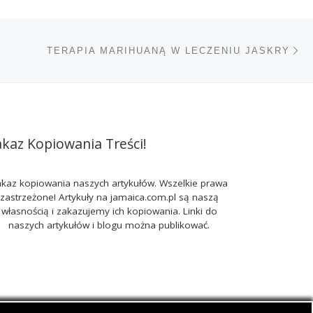
Na
TÓW
TERAPIA MARIHUANĄ W LECZENIU JASKRY
akaz Kopiowania Treści!
kaz kopiowania naszych artykułów. Wszelkie prawa
zastrzeżone! Artykuły na jamaica.com.pl są naszą
własnością i zakazujemy ich kopiowania. Linki do
naszych artykułów i blogu można publikować.