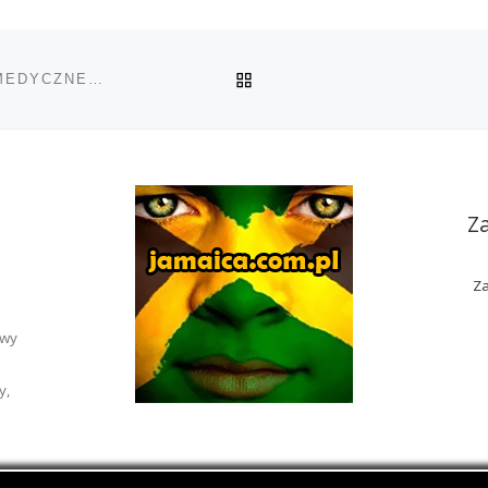
POWRÓT DO LISTY POS
SEJM W TEJ KADENCJI NIE ZAJMIE SIĘ KWESTIĄ MEDYCZNEJ MARIHUANY
Z
Za
awy
y,