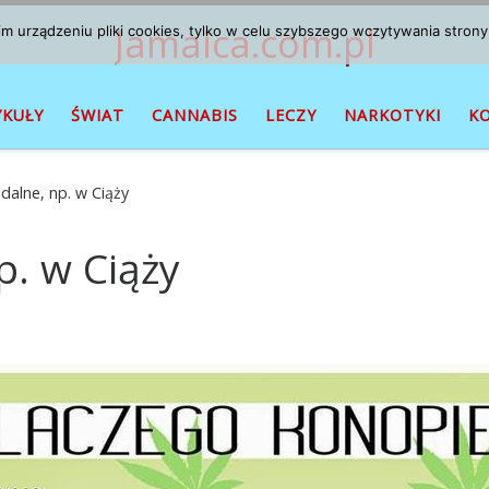
Jamaica.com.pl
 urządzeniu pliki cookies, tylko w celu szybszego wczytywania strony
YKUŁY
ŚWIAT
CANNABIS
LECZY
NARKOTYKI
K
dalne, np. w Ciąży
p. w Ciąży