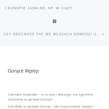
Nawigacja wpisu
Poprzedni wpis
KONOPIE JADALNE, NP. W CIĄŻY
POWRÓT DO LISTY POS
Na
CZY OBECNOŚĆ THC WE WŁOSACH DOWODZI UŻYWANIA MARIHUANY?
Gorące Wpisy:
Cannabis Ruderalis – co to jest i dlaczego ma ogromne
znaczenie w uprawie konopi?
Szkodniki w uprawie konopi – jak rozpoznawać objawy i