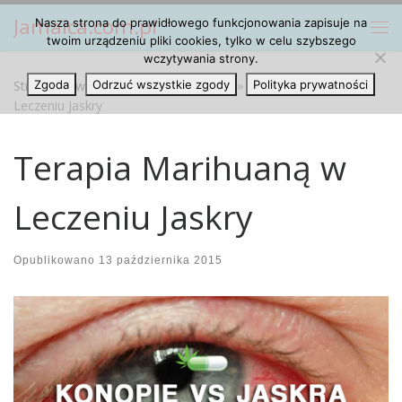
Jamaica.com.pl
Nasza strona do prawidłowego funkcjonowania zapisuje na
Przejdź do treści
Me
twoim urządzeniu pliki cookies, tylko w celu szybszego
wczytywania strony.
Strona główna
Zgoda
Odrzuć wszystkie zgody
»
Marihuana Cannabis
»
Terapia Marihuaną w
Polityka prywatności
Leczeniu Jaskry
Terapia Marihuaną w
Leczeniu Jaskry
Opublikowano
13 października 2015