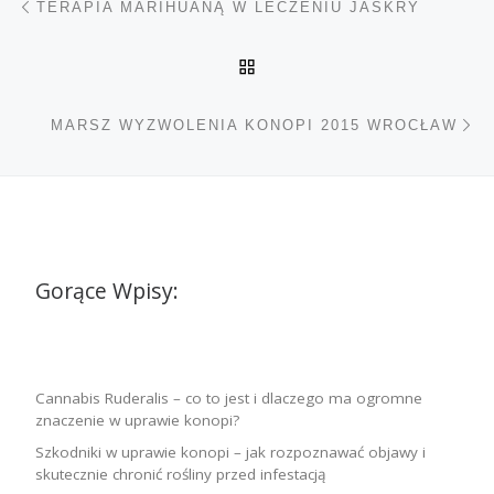
TERAPIA MARIHUANĄ W LECZENIU JASKRY
POWRÓT DO LISTY POS
Na
MARSZ WYZWOLENIA KONOPI 2015 WROCŁAW
Gorące Wpisy:
Cannabis Ruderalis – co to jest i dlaczego ma ogromne
znaczenie w uprawie konopi?
Szkodniki w uprawie konopi – jak rozpoznawać objawy i
skutecznie chronić rośliny przed infestacją