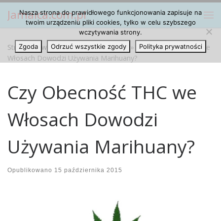
Jamaica.com.pl
Nasza strona do prawidłowego funkcjonowania zapisuje na
Przejdź do treści
Me
twoim urządzeniu pliki cookies, tylko w celu szybszego
wczytywania strony.
Strona główna
Zgoda
Odrzuć wszystkie zgody
»
Marihuana Cannabis
»
Czy Obecność THC we
Polityka prywatności
Włosach Dowodzi Używania Marihuany?
Czy Obecność THC we
Włosach Dowodzi
Używania Marihuany?
Opublikowano
15 października 2015