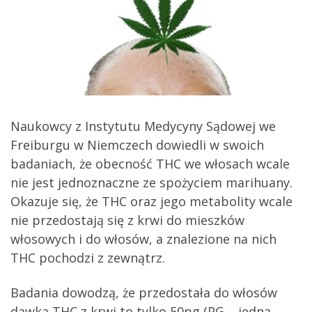
Naukowcy z Instytutu Medycyny Sądowej we
Freiburgu w Niemczech dowiedli w swoich
badaniach, że obecność THC we włosach wcale
nie jest jednoznaczne ze spożyciem marihuany.
Okazuje się, że THC oraz jego metabolity wcale
nie przedostają się z krwi do mieszków
włosowych i do włosów, a znalezione na nich
THC pochodzi z zewnątrz.
Badania dowodzą, że przedostała do włosów
dawka THC z krwi to tylko 50pg (PG – jedna