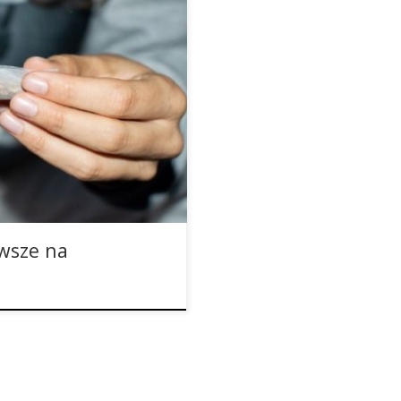
ie konopi indyjskich, co może
edług ostatnich badań,
 zauważalne u dziewcząt niż u
ię w tym samym tempie. Często
w. […]
wsze na