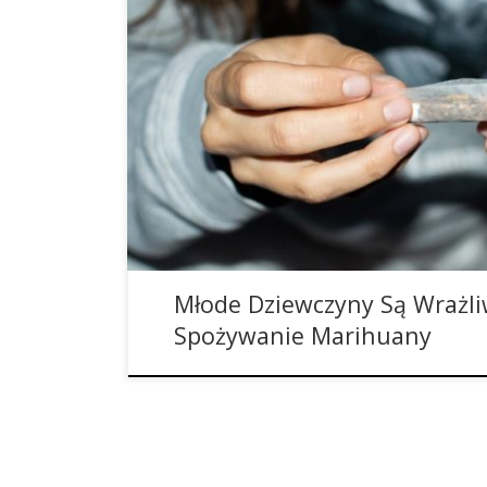
Młodociane kobiety są bardziej wrażliwe na palen
mieć niekorzystny wpływ na rozwój ich mózgu. W
negatywne konsekwencje wydają się być bardziej
chłopców. Dziewczynki i chłopcy nie rozwijają s
dziewczyny wydają się trochę wyprzedzać chłopcó
Młode Dziewczyny Są Wrażli
Spożywanie Marihuany