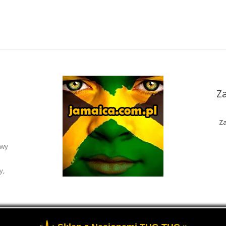
Z
Za
awy
y,