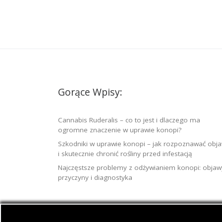
Gorące Wpisy:
Cannabis Ruderalis – co to jest i dlaczego ma
ogromne znaczenie w uprawie konopi?
Szkodniki w uprawie konopi – jak rozpoznawać obj
i skutecznie chronić rośliny przed infestacją
Najczęstsze problemy z odżywianiem konopi: objaw
przyczyny i diagnostyka