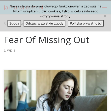
Jamaica.com.pl
Nasza strona do prawidłowego funkcjonowania zapisuje na
Przejdź do treści
Me
twoim urządzeniu pliki cookies, tylko w celu szybszego
wczytywania strony.
Strona główna
Zgoda
Odrzuć wszystkie zgody
»
Fear Of Missing Out
Polityka prywatności
Fear Of Missing Out
1 wpis
W Jaki Sposób Syndrom Fear of Missing Out, Czyli Strach
Przed Pominięciem Wiąże Się z Uzależnieniem Od Internetu
Dla niektórych osób korzystanie z Internetu w pewnym
momencie wymyka się spod kontroli. Strach przed
pominięciem może mieć w tym swój udział, jak pokazują