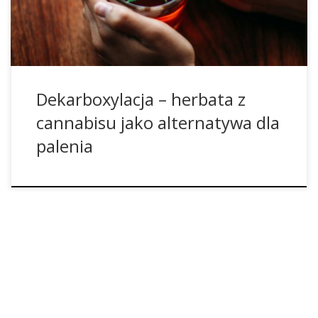
herbatę z cannabisu przyrządzimy w odpowiedni sposób,
to około jednej dziesiątej […]
Dekarboxylacja – herbata z
cannabisu jako alternatywa dla
palenia