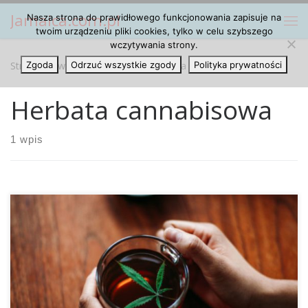
Jamaica.com.pl
Nasza strona do prawidłowego funkcjonowania zapisuje na
Przejdź do treści
Me
twoim urządzeniu pliki cookies, tylko w celu szybszego
wczytywania strony.
Strona główna
Zgoda
Odrzuć wszystkie zgody
»
Herbata cannabisowa
Polityka prywatności
Herbata cannabisowa
1 wpis
Medyczna marihuana nie musi wcale być palona lub
przyjmowana w formie tabletek, ale może być
przyrządzona jako herbata do picia. Aby zawarte w
cannabisie cannabinoidy mogły się prawidłowo rozpuścić w
herbacie, należy zwrócić uwagę na pewne kwestie. Jeśli taką