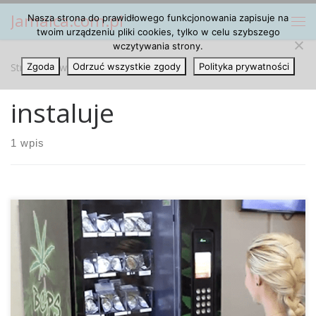
Jamaica.com.pl
Nasza strona do prawidłowego funkcjonowania zapisuje na
Przejdź do treści
Me
twoim urządzeniu pliki cookies, tylko w celu szybszego
wczytywania strony.
Strona główna
Zgoda
Odrzuć wszystkie zgody
»
instaluje
Polityka prywatności
instaluje
1 wpis
Po zdekryminalizowaniu marihuany na Jamajce powstały
nowe plany na to, jak zarobić na tym miliony dolarów.
Jamajka będzie umieszczać automaty z marihuaną w takich
miejscach jak porty lotnicze, dzięki czemu turyści będą
mogli ją zakupić razu po przyjeździe do kraju.