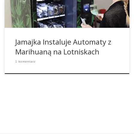
Dekryminalizacja marihuany na Jamajce pozwala na legalne
posiadanie przy sobie […]
Jamajka Instaluje Automaty z
Marihuaną na Lotniskach
1 komentarz