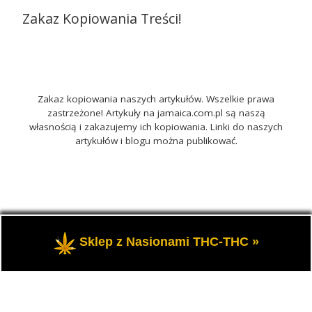
Zakaz Kopiowania Treści!
Zakaz kopiowania naszych artykułów. Wszelkie prawa
zastrzeżone! Artykuły na jamaica.com.pl są naszą
własnością i zakazujemy ich kopiowania. Linki do naszych
artykułów i blogu można publikować.
© 2026
Jamaica.com.pl
– Wszelkie prawa zastrzeżone
-
Sklep z Nasionami THC-THC »
Portal o marihuanie THC i roślinach konopi CBD.