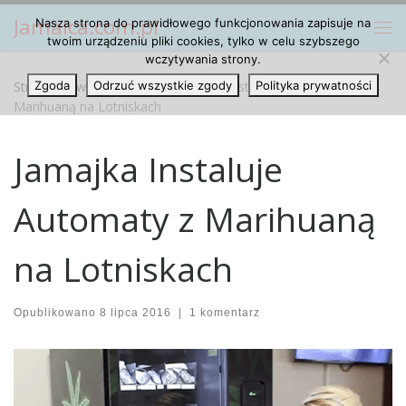
Jamaica.com.pl
Nasza strona do prawidłowego funkcjonowania zapisuje na
Przejdź do treści
Me
twoim urządzeniu pliki cookies, tylko w celu szybszego
wczytywania strony.
Strona główna
Zgoda
Odrzuć wszystkie zgody
»
Artykuły
»
Jamajka Instaluje Automaty z
Polityka prywatności
Marihuaną na Lotniskach
Jamajka Instaluje
Automaty z Marihuaną
na Lotniskach
Opublikowano
8 lipca 2016
|
1 komentarz