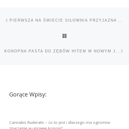
Nawigacja wpisu
Poprzedni wpis
PIERWSZA NA ŚWIECIE SIŁOWNIA PRZYJAZNA PALACZOM MARIHUANY
POWRÓT DO LISTY POS
Na
KONOPNA PASTA DO ZĘBÓW HITEM W NOWYM JORKU
Gorące Wpisy:
Cannabis Ruderalis – co to jest i dlaczego ma ogromne
znaczenie w uprawie konopi?