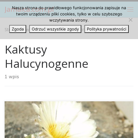
Jamaica.com.pl
Nasza strona do prawidłowego funkcjonowania zapisuje na
Przejdź do treści
Me
twoim urządzeniu pliki cookies, tylko w celu szybszego
wczytywania strony.
Strona główna
Zgoda
Odrzuć wszystkie zgody
»
Kaktusy Halucynogenne
Polityka prywatności
Kaktusy
Halucynogenne
1 wpis
Kaktusy z meskaliną to takie odmiany kaktusów, które
produkują i zawierają psychoaktywny składnik zwany
właśnie meskaliną. Najbardziej znanymi kaktusami