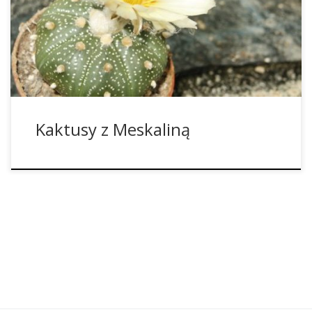
meskalinowymi z licznych prac etnograficznych są Peyote i
San Pedro. Zyskały one światową sławę jako rośliny
odurzające i rytualne, ale także jako rośliny lecznicze. Jeśli
jednak ktoś chciałby ograniczyć się tylko […]
Kaktusy z Meskaliną