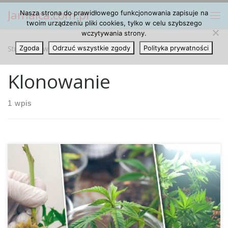
Jamaica.com.pl
Nasza strona do prawidłowego funkcjonowania zapisuje na
Przejdź do treści
Me
twoim urządzeniu pliki cookies, tylko w celu szybszego
wczytywania strony.
Strona główna
Zgoda
Odrzuć wszystkie zgody
»
Klonowanie
Polityka prywatności
Klonowanie
1 wpis
Gdy mówimy o klonowaniu, to możesz myśleć, że chodzi o
coś takiego jak owieczkę Dolly. Rzeczywiście oznacza to
reprodukcję bezpłciową. Choć może to bardzo kojarzyć się
z Frankensteinem, to klonowanie jest dość prostą
koncepcją naukową. Zasadniczo oznacza to po prostu