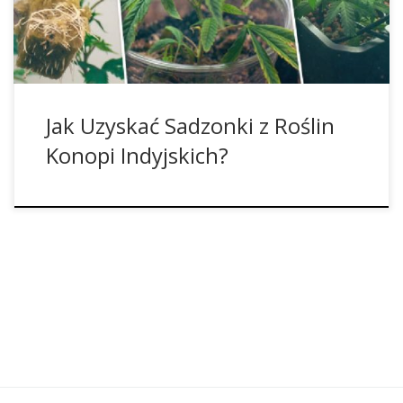
pobranie czegoś z tego, co już jest, aby wyrosło jeszcze […]
Jak Uzyskać Sadzonki z Roślin
Konopi Indyjskich?