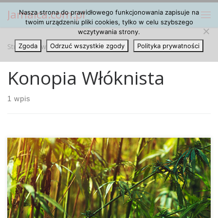
Jamaica.com.pl
Nasza strona do prawidłowego funkcjonowania zapisuje na
Przejdź do treści
Me
twoim urządzeniu pliki cookies, tylko w celu szybszego
wczytywania strony.
Strona główna
Zgoda
Odrzuć wszystkie zgody
»
Konopia Włóknista
Polityka prywatności
Konopia Włóknista
1 wpis
Uprawa konopi przemysłowych ma bardzo wiele zalet.
Jedną z nich są pozyskiwane w ten sposób włókna
konopne, z których można wyprodukować wiele różnych
produktów. Włókna konopne mają swoje zastosowanie
począwszy na przemyśle włókienniczym oraz papierniczym