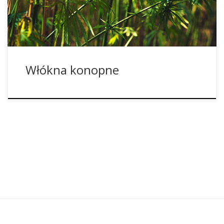
aż po rolnictwo, skończywszy na budownictwie. Włókna
konopne – uprawa i żniwa Rośliny konopi włóknistych […]
Włókna konopne