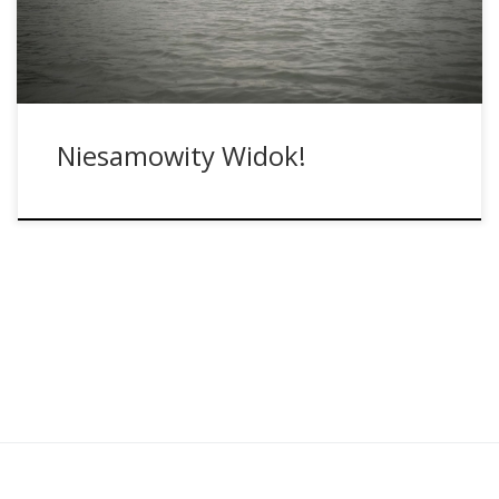
zbiornik wodny w Chiapas. Ruiny stały się nową atrakcją […]
Niesamowity Widok!