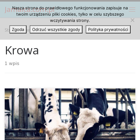
Jamaica.com.pl
Nasza strona do prawidłowego funkcjonowania zapisuje na
Przejdź do treści
Me
twoim urządzeniu pliki cookies, tylko w celu szybszego
wczytywania strony.
Strona główna
Zgoda
Odrzuć wszystkie zgody
»
Krowa
Polityka prywatności
Krowa
1 wpis
W sierpniu 2022 roku amerykańscy naukowcy
poinformowali o pozytywnym wpływie żywienia odpadami
roślin konopi włóknistych na bydło. U zwierząt, którym do
regularnej paszy dodano produkty odpadowe z konopi,
takie jak łodygi, gałęzie itp., wykazano zmniejszony marker