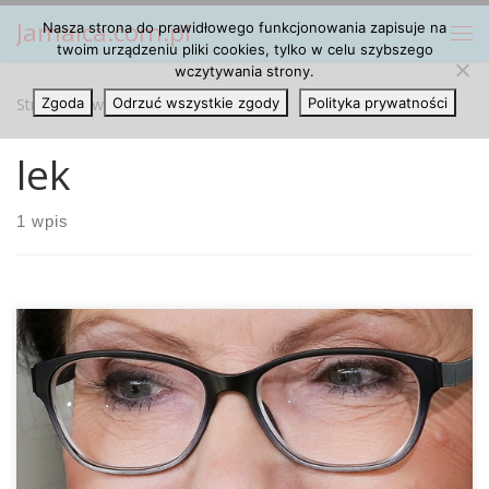
Jamaica.com.pl
Nasza strona do prawidłowego funkcjonowania zapisuje na
Przejdź do treści
Me
twoim urządzeniu pliki cookies, tylko w celu szybszego
wczytywania strony.
Strona główna
Zgoda
Odrzuć wszystkie zgody
»
lek
Polityka prywatności
lek
1 wpis
Preparat, którego skład oparty jest na marihuanie, właśnie
został dopuszczony do obrotu. Jak informuje Premier Ewa
Kopacz, jest on stosowany w leczeniu stwardnienia
rozsianego. Dodaje również, że oczekuje kolejnych tego
typu leków, które będą systematycznie dopuszczane do