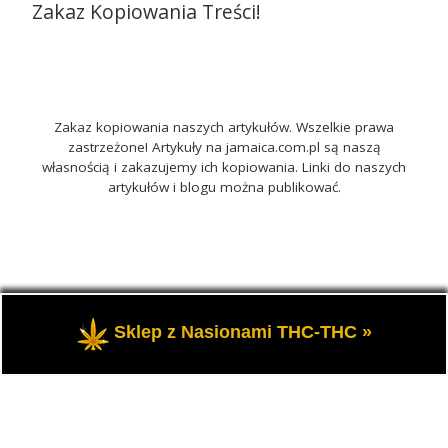
Zakaz Kopiowania Treści!
Zakaz kopiowania naszych artykułów. Wszelkie prawa
zastrzeżone! Artykuły na jamaica.com.pl są naszą
własnością i zakazujemy ich kopiowania. Linki do naszych
artykułów i blogu można publikować.
© 2026
Jamaica.com.pl
– Wszelkie prawa zastrzeżone
-
Sklep z Nasionami THC-THC »
Portal o marihuanie THC i roślinach konopi CBD.