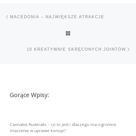
Nawigacja wpisu
Poprzedni wpis
MACEDONIA – NAJWIĘKSZE ATRAKCJE
POWRÓT DO LISTY POS
Na
10 KREATYWNIE SKRĘCONYCH JOINTÓW
Gorące Wpisy:
Cannabis Ruderalis – co to jest i dlaczego ma ogromne
znaczenie w uprawie konopi?