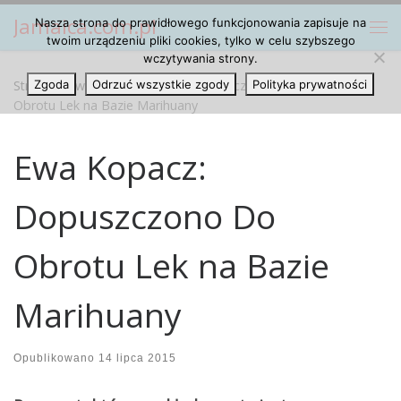
Jamaica.com.pl
Nasza strona do prawidłowego funkcjonowania zapisuje na
Przejdź do treści
Me
twoim urządzeniu pliki cookies, tylko w celu szybszego
wczytywania strony.
Strona główna
Zgoda
Odrzuć wszystkie zgody
»
Artykuły
»
Ewa Kopacz: Dopuszczono Do
Polityka prywatności
Obrotu Lek na Bazie Marihuany
Ewa Kopacz:
Dopuszczono Do
Obrotu Lek na Bazie
Marihuany
Opublikowano
14 lipca 2015