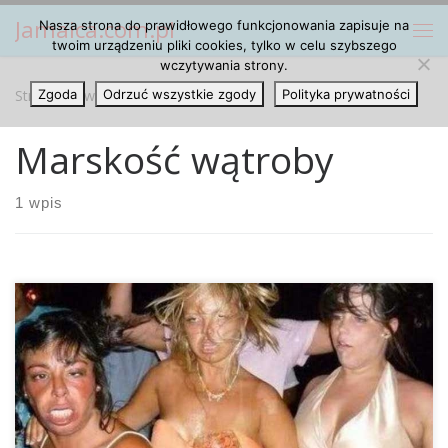
Jamaica.com.pl
Nasza strona do prawidłowego funkcjonowania zapisuje na
Przejdź do treści
Me
twoim urządzeniu pliki cookies, tylko w celu szybszego
wczytywania strony.
Strona główna
Zgoda
Odrzuć wszystkie zgody
»
Marskość wątroby
Polityka prywatności
Marskość wątroby
1 wpis
Naukowcy w Stanach Zjednoczonych przeanalizowali
niedawno dane około 320.000 dorosłych osób, które w
przeszłości nadużywały spożywania alkoholu i doszli do
bardzo interesującego wyniku, który został właśnie
opublikowany w portalu PubMed. Jak się okazuje
spożywanie cannabisu może chronić osoby nadużywające