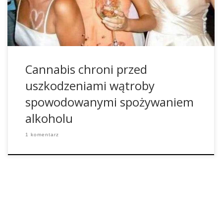
alkohol przed negatywnymi skutkami alkoholu, do jakich
należą stłuszczenie wątroby, marskość […]
Cannabis chroni przed
uszkodzeniami wątroby
spowodowanymi spożywaniem
alkoholu
1 komentarz