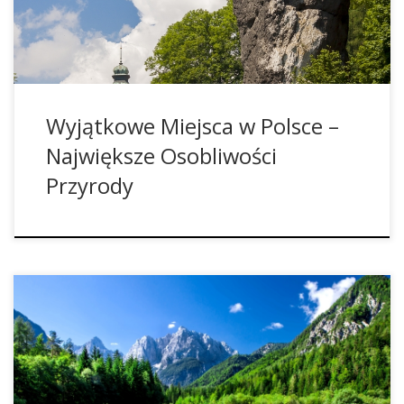
Wyjątkowe Miejsca w Polsce –
Największe Osobliwości
Przyrody
Słowenia to znany, ale i też bardzo mały kraj. Mimo to
posiada on bardzo różnorodny krajobraz, klimat oraz
wiele zabytków. Lublana To miasto jest stolicą Słowenii,
liczące jedynie 250.000 mieszkańców. Na pewno warto jest