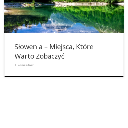
zobaczyć Stare Miasto i stojący w nim kościół Świętej Trójcy.
Piran To chyba jedno z piękniejszych […]
Słowenia – Miejsca, Które
Warto Zobaczyć
1 komentarz