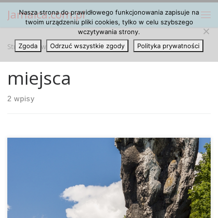
Jamaica.com.pl
Nasza strona do prawidłowego funkcjonowania zapisuje na
Przejdź do treści
Me
twoim urządzeniu pliki cookies, tylko w celu szybszego
wczytywania strony.
Strona główna
Zgoda
Odrzuć wszystkie zgody
»
miejsca
Polityka prywatności
miejsca
2 wpisy
Słowiński Park Narodowy Kolorowe Jeziorka Pielgrzymy
Krzywy las pod Gryfinem Błędne Skały Biakło Klif Orłowski
Maczuga Herkulesa