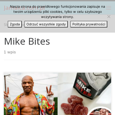
Jamaica.com.pl
Nasza strona do prawidłowego funkcjonowania zapisuje na
Przejdź do treści
Me
twoim urządzeniu pliki cookies, tylko w celu szybszego
wczytywania strony.
Strona główna
Zgoda
Odrzuć wszystkie zgody
»
Mike Bites
Polityka prywatności
Mike Bites
1 wpis
Tyson Wypuszcza Na Rynek Kannabisowe Żelki w Kształcie
Odgryzionego Ucha Pod koniec lat 90-tych był to jeden z
największych skandali sportowych: Podczas gorąco
wyczekiwanej walki bokserskiej wagi ciężkiej Mike Tyson z
frustracji odgryza ucho swojemu przeciwnikowi Evanderowi