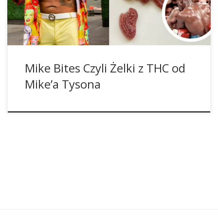
Holyfieldowi. Dziś Żelaznego Mike’a nie trzeba się już bać,
bo z pewnością swój […]
Mike Bites Czyli Żelki z THC od
Mike’a Tysona