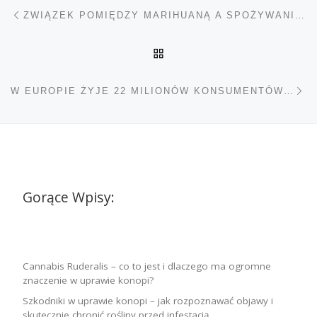
Nawigacja wpisu
Poprzedni wpis
ZWIĄZEK POMIĘDZY MARIHUANĄ A SPOŻYWANIEM ALKOHOLU
POWRÓT DO LISTY POS
Na
W EUROPIE ŻYJE 22 MILIONÓW KONSUMENTÓW MARIHUANY
Gorące Wpisy:
Cannabis Ruderalis – co to jest i dlaczego ma ogromne
znaczenie w uprawie konopi?
Szkodniki w uprawie konopi – jak rozpoznawać objawy i
skutecznie chronić rośliny przed infestacją