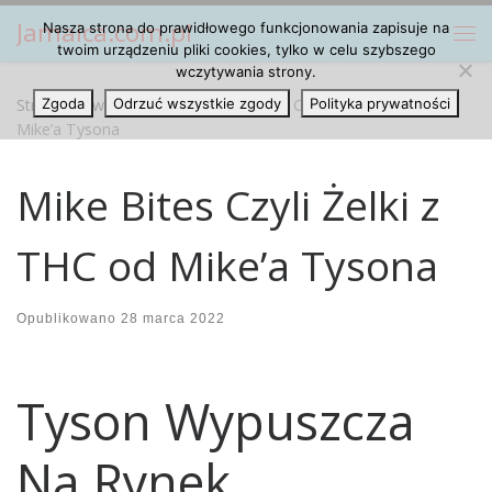
Jamaica.com.pl
Nasza strona do prawidłowego funkcjonowania zapisuje na
Przejdź do treści
Me
twoim urządzeniu pliki cookies, tylko w celu szybszego
wczytywania strony.
Strona główna
Zgoda
Odrzuć wszystkie zgody
»
Artykuły
»
Mike Bites Czyli Żelki z THC od
Polityka prywatności
Mike’a Tysona
Mike Bites Czyli Żelki z
THC od Mike’a Tysona
Opublikowano
28 marca 2022
Tyson Wypuszcza
Na Rynek