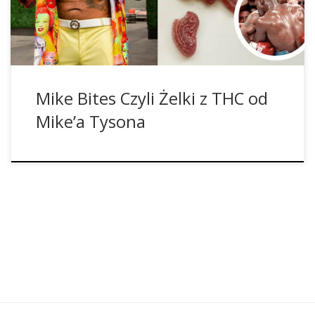
Holyfieldowi. Dziś Żelaznego Mike’a nie trzeba się już bać,
bo z pewnością swój […]
Mike Bites Czyli Żelki z THC od
Mike’a Tysona