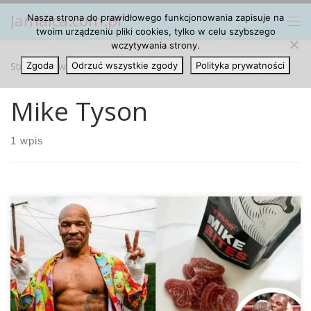
Jamaica.com.pl
Nasza strona do prawidłowego funkcjonowania zapisuje na
Przejdź do treści
Me
twoim urządzeniu pliki cookies, tylko w celu szybszego
wczytywania strony.
Strona główna
Zgoda
Odrzuć wszystkie zgody
»
Mike Tyson
Polityka prywatności
Mike Tyson
1 wpis
Tyson Wypuszcza Na Rynek Kannabisowe Żelki w Kształcie
Odgryzionego Ucha Pod koniec lat 90-tych był to jeden z
największych skandali sportowych: Podczas gorąco
wyczekiwanej walki bokserskiej wagi ciężkiej Mike Tyson z
frustracji odgryza ucho swojemu przeciwnikowi Evanderowi