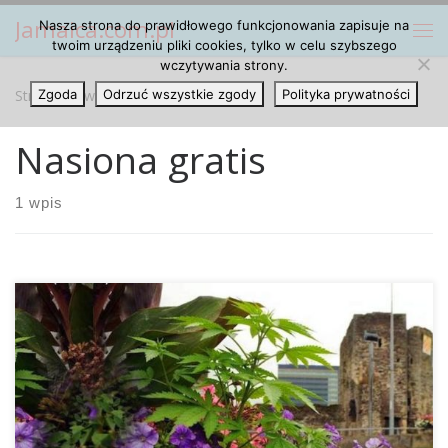
Jamaica.com.pl
Nasza strona do prawidłowego funkcjonowania zapisuje na
Przejdź do treści
Me
twoim urządzeniu pliki cookies, tylko w celu szybszego
wczytywania strony.
Strona główna
Zgoda
Odrzuć wszystkie zgody
»
Nasiona gratis
Polityka prywatności
Nasiona gratis
1 wpis
Kanadyjski aktywista cannabisowy Dana Larsen podąża za
szczytnym celem: pozbyć roślinę marihuany jej stygmatu.
Nawet, jeśli w ojczyźnie Larsena cannabis już od dawna jest
całkowicie legalny i również globalnie poszerza ona swoje
kręgi, to nadal na jej temat kursuje wiele uprzedzeń i wiele