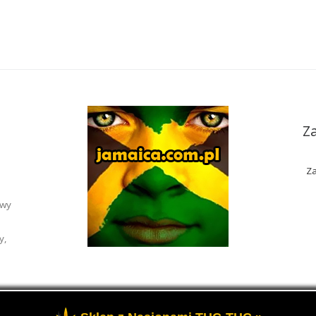
Z
Za
awy
y,