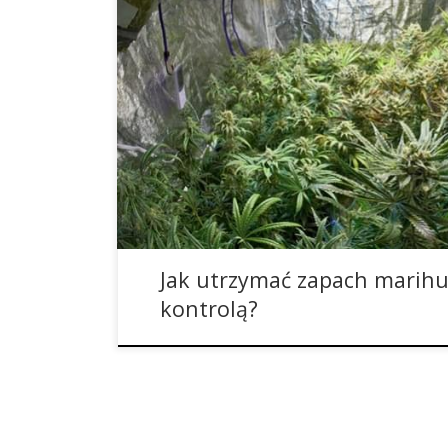
Dowiedz się na co musisz zwracać uwagę przy inst
wentylatorów niezawodnego systemu, aby zakam
konopi. Do budowy takiej instalacji wentylacyjnej 
aktywnego. Wszystkie produkty, które obiecują
można roztrzaskać o kant tyłka. Oto kilka porad
pozbyć […]
Jak utrzymać zapach marih
kontrolą?