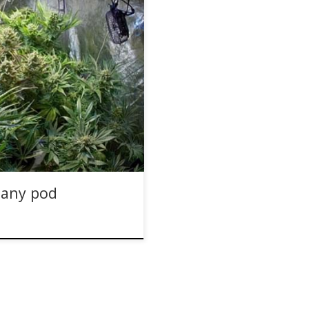
alacji filtrów węglowych i
uflować zapach roślin
nie ominiesz filtru z węgla
 zakamuflowanie zapachu
, czego szukać, aby naprawdę
uany pod