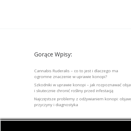
Gorące Wpisy:
Cannabis Ruderalis – co to jest i dlaczego ma
ogromne znaczenie w uprawie konopi?
Szkodniki w uprawie konopi – jak rozpoznawać obj
i skutecznie chronić rośliny przed infestacją
Najczęstsze problemy z odżywianiem konopi: objaw
przyczyny i diagnostyka