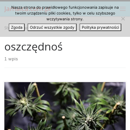
Jamaica.com.pl
Nasza strona do prawidłowego funkcjonowania zapisuje na
Przejdź do treści
Me
twoim urządzeniu pliki cookies, tylko w celu szybszego
wczytywania strony.
Strona główna
Zgoda
Odrzuć wszystkie zgody
»
oszczędnoś
Polityka prywatności
oszczędnoś
1 wpis
Jak pokazują badania w stanach, gdzie zalegalizowano
medyczną marihuanę lekarze przepisują średnio o 3645
mniej recept na tradycyjne lekarstwa, a w zamian za to
zalecają im medyczną marihuanę. Z badań wynika, że
dzięki legalizacji medycznej marihuany we wszystkich