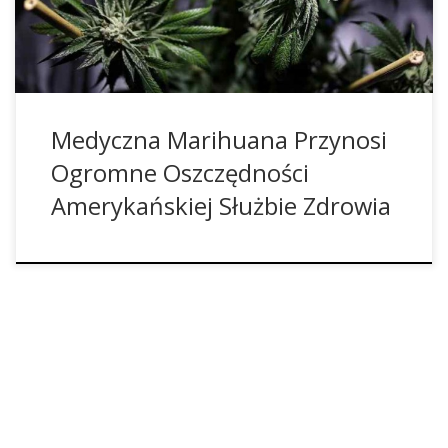
stanach USA amerykańska służba zdrowia może
zaoszczędzić setki milionów dolarów.
Medyczna Marihuana Przynosi
Ogromne Oszczędności
Amerykańskiej Służbie Zdrowia