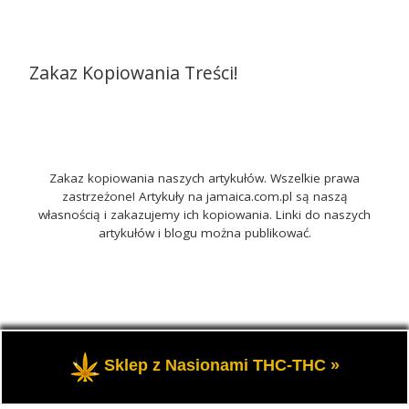
Zakaz Kopiowania Treści!
Zakaz kopiowania naszych artykułów. Wszelkie prawa
zastrzeżone! Artykuły na jamaica.com.pl są naszą
własnością i zakazujemy ich kopiowania. Linki do naszych
artykułów i blogu można publikować.
© 2026
Jamaica.com.pl
– Wszelkie prawa zastrzeżone
-
Sklep z Nasionami THC-THC »
Portal o marihuanie THC i roślinach konopi CBD.