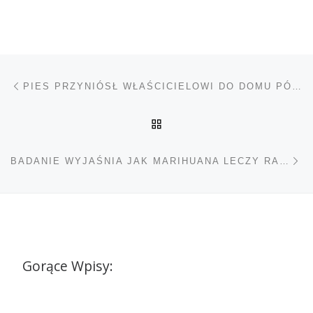
Nawigacja wpisu
Poprzedni wpis
PIES PRZYNIÓSŁ WŁAŚCICIELOWI DO DOMU PÓŁ KILO MARIHUANY
POWRÓT DO LISTY POS
Na
BADANIE WYJAŚNIA JAK MARIHUANA LECZY RAKA
Gorące Wpisy: