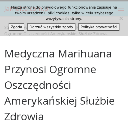
Jamaica.com.pl
Nasza strona do prawidłowego funkcjonowania zapisuje na
Przejdź do treści
Me
twoim urządzeniu pliki cookies, tylko w celu szybszego
wczytywania strony.
Strona główna
Zgoda
Odrzuć wszystkie zgody
»
Artykuły
»
Medyczna Marihuana Przynosi
Polityka prywatności
Ogromne Oszczędności Amerykańskiej Służbie Zdrowia
Medyczna Marihuana
Przynosi Ogromne
Oszczędności
Amerykańskiej Służbie
Zdrowia