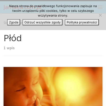
Jamaica.com.pl
Nasza strona do prawidłowego funkcjonowania zapisuje na
Przejdź do treści
Me
twoim urządzeniu pliki cookies, tylko w celu szybszego
wczytywania strony.
Strona główna
Zgoda
Odrzuć wszystkie zgody
»
Płód
Polityka prywatności
Płód
1 wpis
Za każdym razem, gdy chodzi o legalizację marihuany,
pojawia się argument, że może ona poważnie zaszkodzić
dzieciom oraz młodzieży w ich rozwoju. Szczególnie w
czasie ciąży bardzo niepokojące jest uciekanie się do
środków odurzających, ponieważ stosowanie takich