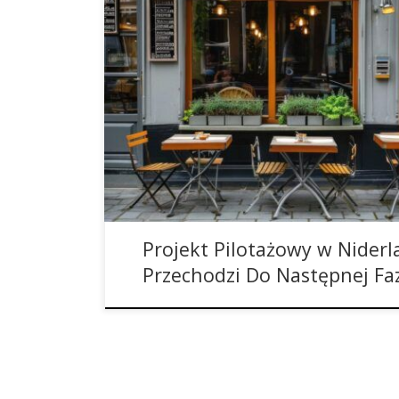
Jak donosi magazyn Benzinga, po rozpoczęciu 
eksperymentu dla legalnych łańcuchów dostaw d
projekt przejdzie teraz bezpośrednio do następne
kolejne miasta. Już od dawna osoby zażywające k
bez żadnych ograniczeń ze strony władz mogą od
Projekt Pilotażowy w Nider
Przechodzi Do Następnej Fa