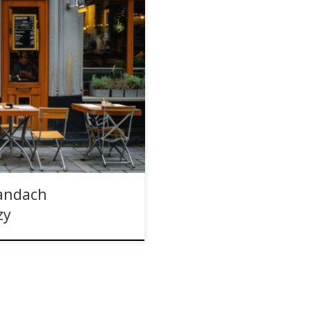
z pewnymi opóźnieniami
la Coffeeshopów w Holandii,
j fazy i został rozszerzony na
onopie indyjskie w Holandii
wiedzać słynne kawiarnie […]
landach
zy