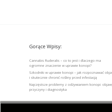
Gorące Wpisy:
Cannabis Ruderalis – co to jest i dlaczego ma
ogromne znaczenie w uprawie konopi?
Szkodniki w uprawie konopi – jak rozpoznawać obj
i skutecznie chronić rośliny przed infestacją
Najczęstsze problemy z odżywianiem konopi: objaw
przyczyny i diagnostyka