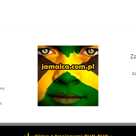
Z
Za
awy
y,