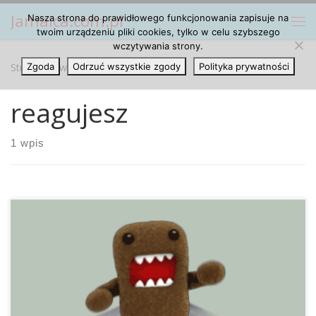
Jamaica.com.pl
Nasza strona do prawidłowego funkcjonowania zapisuje na
Przejdź do treści
Me
twoim urządzeniu pliki cookies, tylko w celu szybszego
wczytywania strony.
Strona główna
Zgoda
Odrzuć wszystkie zgody
»
reagujesz
Polityka prywatności
reagujesz
1 wpis
Każdy, kto został już złapany przez policję z marihuaną wie,
że nie jest to nic przyjemnego i wiąże się jedynie z
kłopotami. Przygotowaliśmy listę, która podpowie Ci, jak się
zachować w takiej sytuacji. 1. Nie przyznawaj się Wyrzuć
swój cały towar i z całkowitym przekonaniem mów, że to