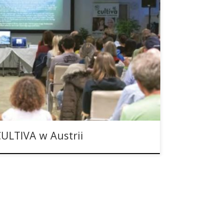
i odbędą się targi konopne CULTIVA. Około 150
entpyramide Vösendorf nieopodal Wiednia, na
trów kwadratowych najnowsze trendy ostatnich
jako rośliny uprawnej oraz leczniczej. A ogród
ysokiej na 42 metry i zajmującej […]
ULTIVA w Austrii