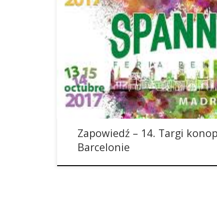
14. targi konopne Spannabis odbędą się od 10 d
obowiązkowe dla wszystkich, którzy wykazują si
zainteresowaniem licznymi produktami i nowośc
organizatora, największe targi konopne na świec
marca 2017 roku wszystkich przyjaciół konopi ze 
Zapowiedź – 14. Targi kono
Barcelonie