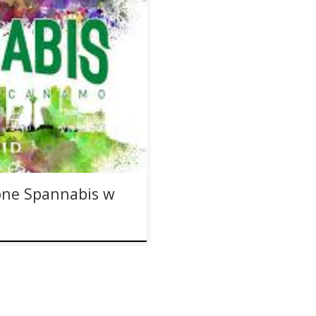
o 13 marca 2017 roku. Są
ę specjalnym
iami konopnymi. Te, według
ie zapraszają od 10 do 13
wszystkich krajów świata […]
pne Spannabis w