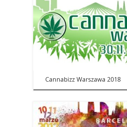
W Warszawie odbędą się drugie z kolei targi kono
niedługo, bo w pierwszy weekend grudnia. W zes
wywołało dosyć pozytywne wrażenia, dlatego zd
serię. Od 30.11. do 02.12.2018 roku w Warszawie
przyjrzeć się przemysłowi konopnemu i […]
Cannabizz Warszawa 2018