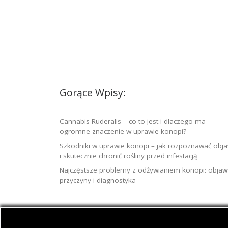
Gorące Wpisy:
Cannabis Ruderalis – co to jest i dlaczego ma
ogromne znaczenie w uprawie konopi?
Szkodniki w uprawie konopi – jak rozpoznawać obj
i skutecznie chronić rośliny przed infestacją
Najczęstsze problemy z odżywianiem konopi: objaw
przyczyny i diagnostyka