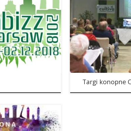
pne Cannabizz. I to już
Już po raz jedenasty w Austri
złym roku przedsięwzięcie
wystawców zaprezentuje w Ev
ecydowano się na jego drugą
łącznej powierzchni 6.000 me
 będzie można z bliska
miesięcy w dziedzinie konopi 
botaniczny mieszczący się w w
Targi konopne C