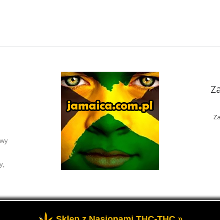
Z
Za
awy
y,
Sklep z Nasionami THC-THC »