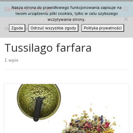
Jamaica.com.pl
Nasza strona do prawidłowego funkcjonowania zapisuje na
Przejdź do treści
Me
twoim urządzeniu pliki cookies, tylko w celu szybszego
wczytywania strony.
Strona główna
Zgoda
Odrzuć wszystkie zgody
»
Tussilago farfara
Polityka prywatności
Tussilago farfara
1 wpis
Rośliny Nadające Się Do Palenia w Połączeniu z Konopiami
Indyjskimi Istnieje wiele takich roślin, które można palić oraz
waporyzować i nie jest to wcale tylko tytoń oraz marihuana.
Lista takich roślin jest dosyć spora i zaskakująca, a poniżej
przedstawiamy Wam niektóre z nich. Co ciekawe, rośliny te