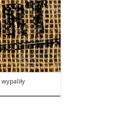
ie eksportu medycznej
espodziewanie zostały
ej mariuany zgodnie z
y na lodzie. Zgodnie z
o posiedzenia izraelskiego
 wypaliły