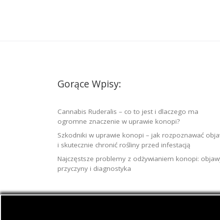
Gorące Wpisy:
Cannabis Ruderalis – co to jest i dlaczego ma
ogromne znaczenie w uprawie konopi?
Szkodniki w uprawie konopi – jak rozpoznawać obj
i skutecznie chronić rośliny przed infestacją
Najczęstsze problemy z odżywianiem konopi: objaw
przyczyny i diagnostyka
© 2026
Jamaica.com.pl
– Wszelkie prawa zast