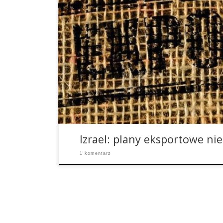
Izraelski rząd na 2018 rok planował wprowadzen
marihuany i to w dużym stylu. Jednak te plany ni
zakończone – międzynarodowy eksport medyczn
kanadyjskim przykładem na razie został zostawio
doniesieniami z mediów jest to wynik specjalneg
premiera Netanyahu ze […]
Izrael: plany eksportowe nie
1 komentarz