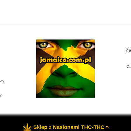
Z
Za
awy
y,
Sklep z Nasionami THC-THC »
rzeżone
- Portal o marihuanie THC i roślinach konopi CBD.