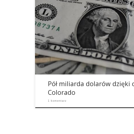
Wraz z legalizacją cannabisu do celów rekreacy
dotychczas niedostępny rynek, który wpłukuje do
nieproporcjonalnie dużo pieniędzy z podatków. O
legalny handel produktami konopnymi generuje 
także mnóstwo miejsc pracy oraz sporo dolarów
sensowne projekty. […]
Pół miliarda dolarów dzięki
Colorado
1 komentarz