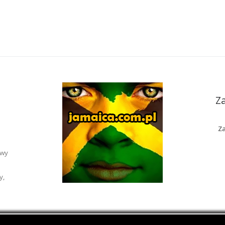
Z
Za
awy
y,