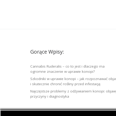
Gorące Wpisy:
Cannabis Ruderalis – co to jest i dlaczego ma
ogromne znaczenie w uprawie konopi?
Szkodniki w uprawie konopi – jak rozpoznawać obj
i skutecznie chronić rośliny przed infestacją
Najczęstsze problemy z odżywianiem konopi: objaw
przyczyny i diagnostyka