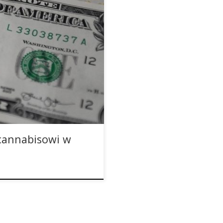
jnych w Colorado otworzono
 kas tego stanu
d 1 stycznia 2017 roku
oprócz najaranych obywateli
, które są przeznaczane na
 cannabisowi w