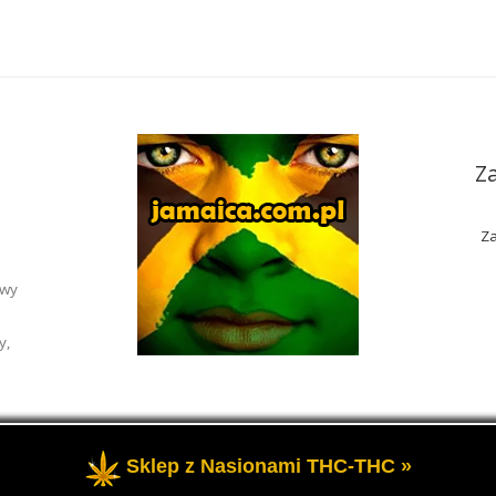
Z
Za
awy
y,
Sklep z Nasionami THC-THC »
rzeżone
- Portal o marihuanie THC i roślinach konopi CBD.