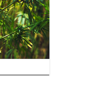
let. Jedną z nich są
których można wyprodukować
 swoje zastosowanie
erniczym aż po rolnictwo,
 uprawa i żniwa Rośliny