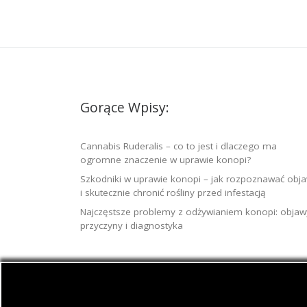
Gorące Wpisy:
Cannabis Ruderalis – co to jest i dlaczego ma
ogromne znaczenie w uprawie konopi?
Szkodniki w uprawie konopi – jak rozpoznawać obj
i skutecznie chronić rośliny przed infestacją
Najczęstsze problemy z odżywianiem konopi: objaw
przyczyny i diagnostyka
© 2026
Jamaica.com.pl
– Wszelkie prawa zast