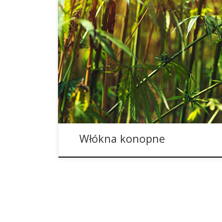
Uprawa konopi przemysłowych ma bardzo wiele za
pozyskiwane w ten sposób włókna konopne, z 
wiele różnych produktów. Włókna konopne mają
począwszy na przemyśle włókienniczym oraz papi
skończywszy na budownictwie. Włókna konopne –
konopi włóknistych […]
Włókna konopne