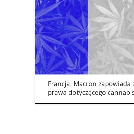
Palenie trawki we Francji – kto już tam był pewnie
Francja posiada jedno z najbardziej surowych praw
Francja to jedno z pozostałych sześciu państw E
cannabisu jest karalne. I to jak karalne! Według 
palenie […]
Francja: Macron zapowiada 
prawa dotyczącego cannabi