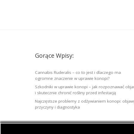
Gorące Wpisy:
Cannabis Ruderalis – co to jest i dlaczego ma
ogromne znaczenie w uprawie konopi?
Szkodniki w uprawie konopi – jak rozpoznawać obj
i skutecznie chronić rośliny przed infestacją
Najczęstsze problemy z odżywianiem konopi: objaw
przyczyny i diagnostyka