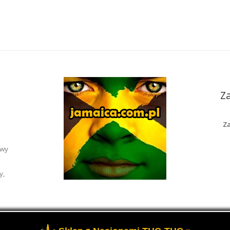
Z
Za
awy
y,