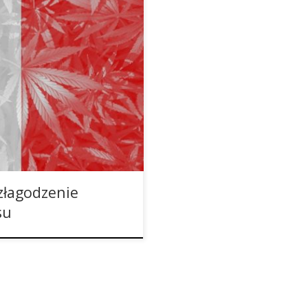
 w ogóle nie uwierzy, że
 jeśli chodzi o cannabis.
uropy, w których spożywanie
prawa najwyższą karą za
złagodzenie
su