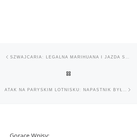
Nawigacja wpisu
Poprzedni wpis
SZWAJCARIA: LEGALNA MARIHUANA I JAZDA SAMOCHODEM
POWRÓT DO LISTY POS
Na
ATAK NA PARYSKIM LOTNISKU: NAPASTNIK BYŁ POD WPŁYWEM ALKOHOLU I NARKOTYKÓW
Gorące Wpisy: