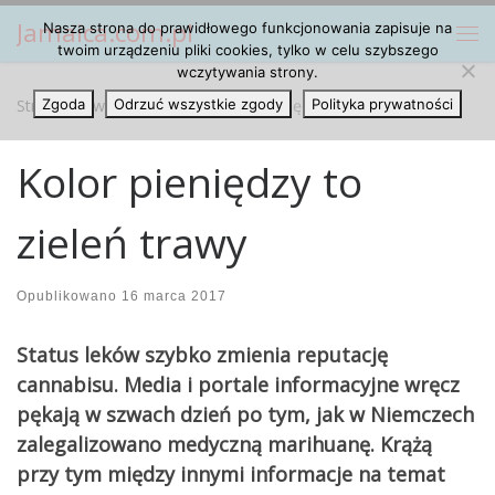
Jamaica.com.pl
Nasza strona do prawidłowego funkcjonowania zapisuje na
Przejdź do treści
Me
twoim urządzeniu pliki cookies, tylko w celu szybszego
wczytywania strony.
Strona główna
Zgoda
Odrzuć wszystkie zgody
»
Artykuły
»
Kolor pieniędzy to zieleń trawy
Polityka prywatności
Kolor pieniędzy to
zieleń trawy
Opublikowano
16 marca 2017
Status leków szybko zmienia reputację
cannabisu. Media i portale informacyjne wręcz
pękają w szwach dzień po tym, jak w Niemczech
zalegalizowano medyczną marihuanę. Krążą
przy tym między innymi informacje na temat