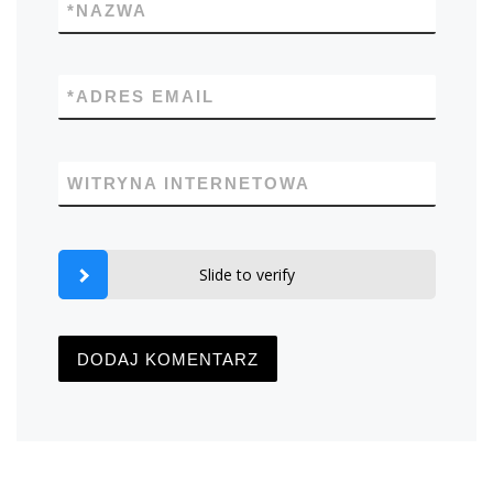
*
NAZWA
*
ADRES EMAIL
WITRYNA INTERNETOWA
Slide to verify