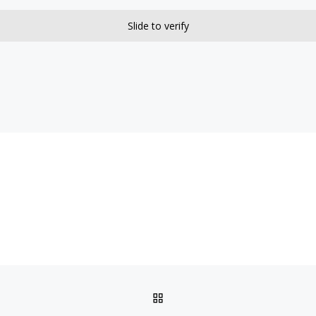
Slide to verify
POWRÓT DO LISTY POS