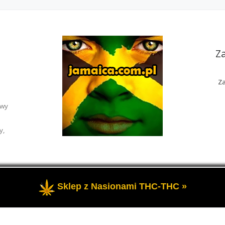
Z
Za
awy
y,
Sklep z Nasionami THC-THC »
rzeżone
- Portal o marihuanie THC i roślinach konopi CBD.