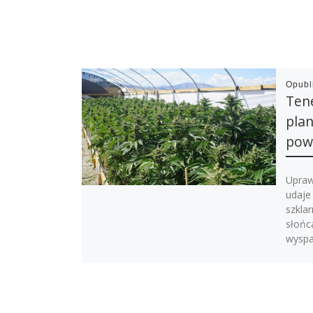
Opub
Tene
plan
pow
Upraw
udaje
szkla
słońc
wyspa