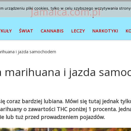
Jamaica.com.pl
 urządzeniu pliki cookies, tylko w celu szybszego wczytywania strony
YKUŁY
ŚWIAT
CANNABIS
LECZY
NARKOTYKI
K
arihuana i jazda samochodem
na marihuana i jazda sam
ię coraz bardziej lubiana. Mówi się tutaj jednak tyl
rihuany o zawartości THC poniżej 1 procenta. Jedna
cie lub tuż przed prowadzeniem pojazdów.