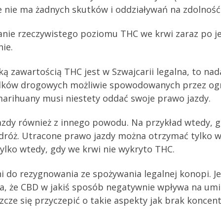
ie nie ma żadnych skutków i oddziaływań na zdolnoś
anie rzeczywistego poziomu THC we krwi zaraz po jeg
nie.
 zawartością THC jest w Szwajcarii legalna, to nadal
adków drogowych możliwie spowodowanych przez ogr
arihuany musi niestety oddać swoje prawo jazdy.
jazdy również z innego powodu. Na przykład wtedy, 
óż. Utracone prawo jazdy można otrzymać tylko wt
tylko wtedy, gdy we krwi nie wykryto THC.
i do rezygnowania ze spożywania legalnej konopi. Je
a, że CBD w jakiś sposób negatywnie wpływa na umie
cze się przyczepić o takie aspekty jak brak koncent