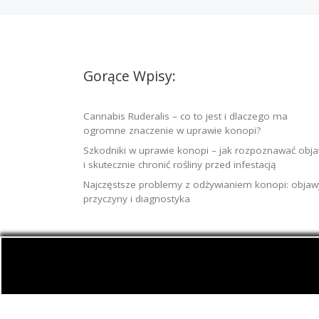
Gorące Wpisy:
Cannabis Ruderalis – co to jest i dlaczego ma
ogromne znaczenie w uprawie konopi?
Szkodniki w uprawie konopi – jak rozpoznawać obj
i skutecznie chronić rośliny przed infestacją
Najczęstsze problemy z odżywianiem konopi: objaw
przyczyny i diagnostyka
© 2026
Jamaica.com.pl
– Wszelkie prawa zast