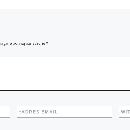
agane pola są oznaczone
*
*
ADRES EMAIL
WI