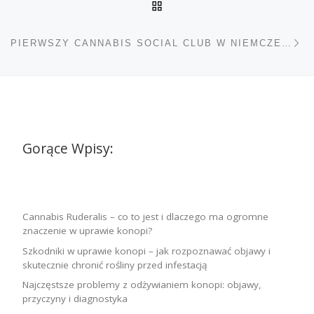
POWRÓT DO LISTY POS
Na
PIERWSZY CANNABIS SOCIAL CLUB W NIEMCZECH OTRZYMAŁ ZEZWOLENIE NA UPRAWĘ
Gorące Wpisy:
Cannabis Ruderalis – co to jest i dlaczego ma ogromne
znaczenie w uprawie konopi?
Szkodniki w uprawie konopi – jak rozpoznawać objawy i
skutecznie chronić rośliny przed infestacją
Najczęstsze problemy z odżywianiem konopi: objawy,
przyczyny i diagnostyka