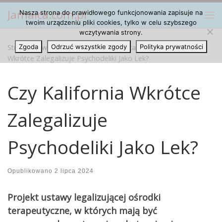
Jamaica.com.pl
Nasza strona do prawidłowego funkcjonowania zapisuje na
Przejdź do treści
Me
twoim urządzeniu pliki cookies, tylko w celu szybszego
wczytywania strony.
Strona główna
Zgoda
Odrzuć wszystkie zgody
»
Wiadomości ze Świata
»
Polityka prywatności
Czy Kalifornia
Wkrótce Zalegalizuje Psychodeliki Jako Lek?
Czy Kalifornia Wkrótce
Zalegalizuje
Psychodeliki Jako Lek?
Opublikowano
2 lipca 2024
Projekt ustawy legalizującej ośrodki
terapeutyczne, w których mają być