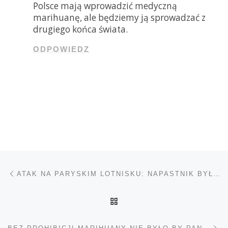
Polsce mają wprowadzić medyczną
marihuanę, ale będziemy ją sprowadzać z
drugiego końca świata.
ODPOWIEDZ
Nawigacja wpisu
Poprzedni wpis
ATAK NA PARYSKIM LOTNISKU: NAPASTNIK BYŁ POD WPŁYWEM ALKOHOLU I NARKOTYKÓW
POWRÓT DO LISTY POS
Na