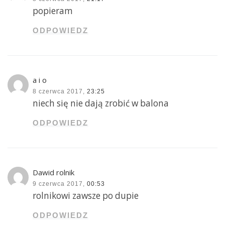
popieram
ODPOWIEDZ
a i o
8 czerwca 2017,
23:25
niech się nie dają zrobić w balona
ODPOWIEDZ
Dawid rolnik
9 czerwca 2017,
00:53
rolnikowi zawsze po dupie
ODPOWIEDZ