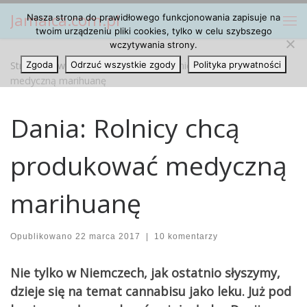
Jamaica.com.pl
Nasza strona do prawidłowego funkcjonowania zapisuje na
Przejdź do treści
Me
twoim urządzeniu pliki cookies, tylko w celu szybszego
wczytywania strony.
Strona główna
Zgoda
Odrzuć wszystkie zgody
»
Artykuły
»
Dania: Rolnicy chcą produkować
Polityka prywatności
medyczną marihuanę
Dania: Rolnicy chcą
produkować medyczną
marihuanę
Opublikowano
22 marca 2017
|
10 komentarzy
Nie tylko w Niemczech, jak ostatnio słyszymy,
dzieje się na temat cannabisu jako leku. Już pod