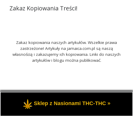
Zakaz Kopiowania Treści!
Zakaz kopiowania naszych artykułów. Wszelkie prawa
zastrzeżone! Artykuły na jamaica.com.pl są naszą
własnością i zakazujemy ich kopiowania. Linki do naszych
artykułów i blogu można publikować.
© 2026
Jamaica.com.pl
– Wszelkie prawa zastrzeżone
-
Sklep z Nasionami THC-THC »
Portal o marihuanie THC i roślinach konopi CBD.