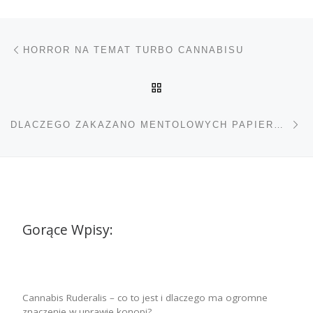
Nawigacja wpisu
Poprzedni wpis
HORROR NA TEMAT TURBO CANNABISU
POWRÓT DO LISTY POS
Na
DLACZEGO ZAKAZANO MENTOLOWYCH PAPIEROSÓW?
Gorące Wpisy:
Cannabis Ruderalis – co to jest i dlaczego ma ogromne
znaczenie w uprawie konopi?