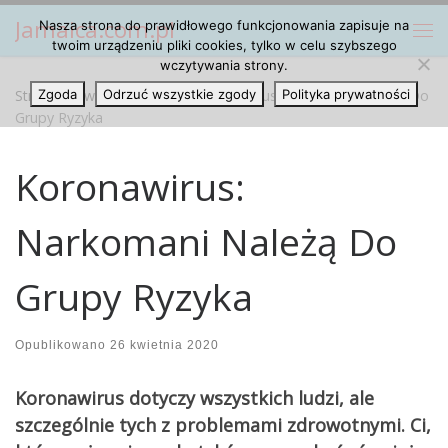
Jamaica.com.pl
Nasza strona do prawidłowego funkcjonowania zapisuje na
Przejdź do treści
Me
twoim urządzeniu pliki cookies, tylko w celu szybszego
wczytywania strony.
Strona główna
Zgoda
Odrzuć wszystkie zgody
»
Artykuły
»
Koronawirus: Narkomani Należą Do
Polityka prywatności
Grupy Ryzyka
Koronawirus:
Narkomani Należą Do
Grupy Ryzyka
Opublikowano
26 kwietnia 2020
Koronawirus dotyczy wszystkich ludzi, ale
szczególnie tych z problemami zdrowotnymi. Ci,