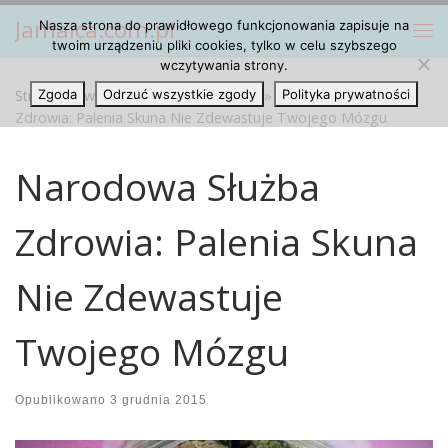
Jamaica.com.pl
Nasza strona do prawidłowego funkcjonowania zapisuje na
Przejdź do treści
Me
twoim urządzeniu pliki cookies, tylko w celu szybszego
wczytywania strony.
Strona główna
Zgoda
Odrzuć wszystkie zgody
»
Marihuana Cannabis
»
Narodowa Służba
Polityka prywatności
Zdrowia: Palenia Skuna Nie Zdewastuje Twojego Mózgu
Narodowa Służba
Zdrowia: Palenia Skuna
Nie Zdewastuje
Twojego Mózgu
Opublikowano
3 grudnia 2015