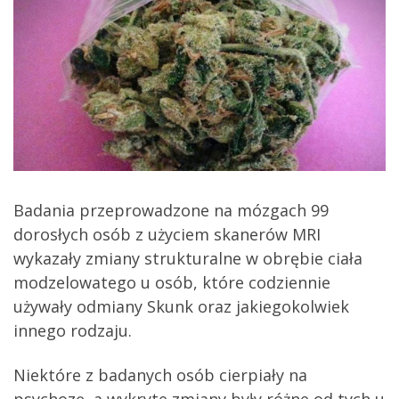
Badania przeprowadzone na mózgach 99
dorosłych osób z użyciem skanerów MRI
wykazały zmiany strukturalne w obrębie ciała
modzelowatego u osób, które codziennie
używały odmiany Skunk oraz jakiegokolwiek
innego rodzaju.
Niektóre z badanych osób cierpiały na
psychozę, a wykryte zmiany były różne od tych u