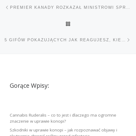
Nawigacja wpisu
Poprzedni wpis
PREMIER KANADY ROZKAZAŁ MINISTROWI SPRAWIEDLIWOŚCI ROZPOCZĘCIE PROCESU LEGALIZACJI TRAWY
POWRÓT DO LISTY POS
Na
5 GIFÓW POKAZUJĄCYCH JAK REAGUJESZ, KIEDY POLICJANT ZŁAPIE CIĘ Z MARIHUANĄ
Gorące Wpisy:
Cannabis Ruderalis – co to jest i dlaczego ma ogromne
znaczenie w uprawie konopi?
Szkodniki w uprawie konopi – jak rozpoznawać objawy i
skutecznie chronić rośliny przed infestacją