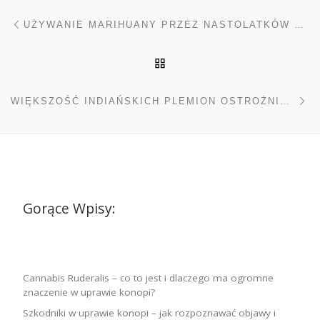
Nawigacja wpisu
Poprzedni wpis
UŻYWANIE MARIHUANY PRZEZ NASTOLATKÓW NIE JEST ZWIĄZANE Z PROBLEMAMI ZDROWOTNYMI W ŻYCIU DOROSŁYM
POWRÓT DO LISTY POS
Na
WIĘKSZOŚĆ INDIAŃSKICH PLEMION OSTROŻNIE PODCHODZI DO LEGALIZACJI MARIHUANY
Gorące Wpisy:
Cannabis Ruderalis – co to jest i dlaczego ma ogromne
znaczenie w uprawie konopi?
Szkodniki w uprawie konopi – jak rozpoznawać objawy i