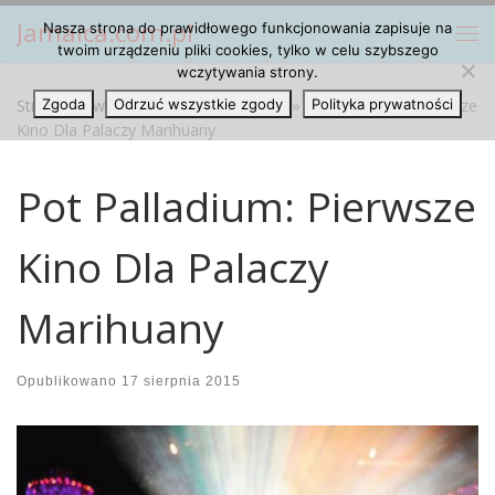
Jamaica.com.pl
Nasza strona do prawidłowego funkcjonowania zapisuje na
Przejdź do treści
Me
twoim urządzeniu pliki cookies, tylko w celu szybszego
wczytywania strony.
Strona główna
Zgoda
Odrzuć wszystkie zgody
»
Marihuana Cannabis
»
Pot Palladium: Pierwsze
Polityka prywatności
Kino Dla Palaczy Marihuany
Pot Palladium: Pierwsze
Kino Dla Palaczy
Marihuany
Opublikowano
17 sierpnia 2015